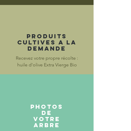
Produits
cultives a la
demande
Recevez votre propre récolte :
huile d'olive Extra Vierge Bio
photos
de
votre
arbre