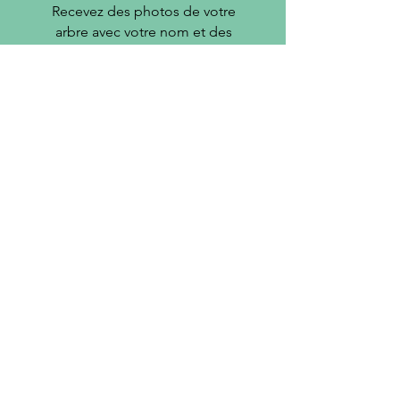
Recevez des photos de votre
arbre avec votre nom et des
nouvelles de la finca
Possibilite
de visiter la
ferme
Réserverzvotre visite
par email
farm@foodfamilyfarmers.com